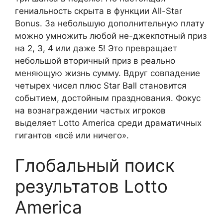
гениальность скрыта в функции All-Star
Bonus. За небольшую дополнительную плату
можно умножить любой не-джекпотный приз
на 2, 3, 4 или даже 5! Это превращает
небольшой вторичный приз в реально
меняющую жизнь сумму. Вдруг совпадение
четырех чисел плюс Star Ball становится
событием, достойным празднования. Фокус
на вознаграждении частых игроков
выделяет Lotto America среди драматичных
гигантов «всё или ничего».
Глобальный поиск
результатов Lotto
America