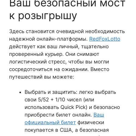
Ваш безопасный мост
к розыгрышу
Здесь становится очевидной необходимость
надежной онлайн-платформы.
RedFoxLotto
действует как ваш личный, тщательно
проверенный курьер. Они снимают
логистический стресс, чтобы вы могли
сосредоточиться на ожидании. Вместо
путешествий вы можете:
Выбрать и защитить: легко выбрать
свои 5/52 + 1/10 чисел (или
использовать Quick Pick) и безопасно
приобрести билет онлайн.
Ваш
официальный билет
физически
покупается в США, а безопасная