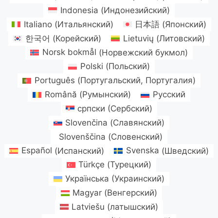
Indonesia
(
Индонезийский
)
Italiano
(
Итальянский
)
日本語
(
Японский
)
한국어
(
Корейский
)
Lietuvių
(
Литовский
)
Norsk bokmål
(
Норвежский букмол
)
Polski
(
Польский
)
Português
(
Португальский, Португалия
)
Română
(
Румынский
)
Русский
српски
(
Сербский
)
Slovenčina
(
Славянский
)
Slovenščina
(
Словенский
)
Español
(
Испанский
)
Svenska
(
Шведский
)
Türkçe
(
Турецкий
)
Українська
(
Украинский
)
Magyar
(
Венгерский
)
Latviešu
(
латышский
)