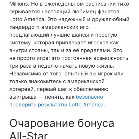
Millions. Но в еженедельном расписании тихо
скрывается настоящий любимец фанатов:
Lotto America. Это надежный и дружелюбный
«андердог» американских игр,
предлагающий лучшие шансы и простую
систему, которая привлекает игроков как
внутри страны, так и за её пределами. Это
не просто игра; это постоянная возможность
три раза в неделю начать новую жизнь.
Независимо от того, опытный вы игрок или
только знакомитесь с американской
лотереей, первый шаг к обеспечению
выигрыша — понять, как
безопасно
проверить результаты Lotto America
.
Очарование бонуса
All-Star