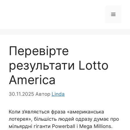
Перейти
до
Меню
вмісту
Перевірте
результати Lotto
America
30.11.2025
Автор
Linda
Коли з’являється фраза «американська
лотерея», більшість людей одразу думає про
мільярдні гіганти Powerball і Mega Millions.