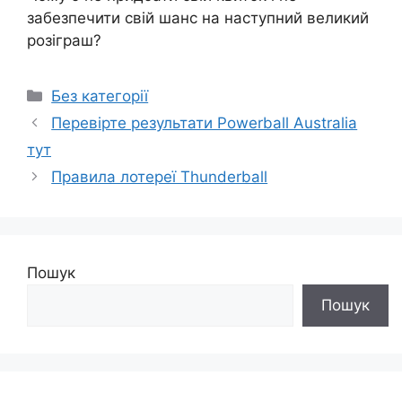
забезпечити свій шанс на наступний великий
розіграш?
Категорії
Без категорії
Перевірте результати Powerball Australia
тут
Правила лотереї Thunderball
Пошук
Пошук