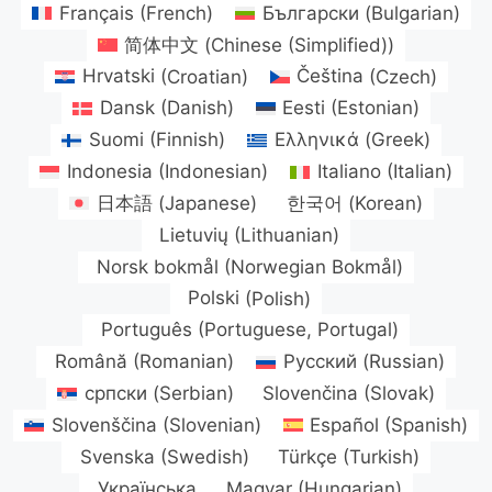
Français
(
French
)
Български
(
Bulgarian
)
简体中文
(
Chinese (Simplified)
)
Hrvatski
(
Croatian
)
Čeština
(
Czech
)
Dansk
(
Danish
)
Eesti
(
Estonian
)
Suomi
(
Finnish
)
Ελληνικά
(
Greek
)
Indonesia
(
Indonesian
)
Italiano
(
Italian
)
日本語
(
Japanese
)
한국어
(
Korean
)
Lietuvių
(
Lithuanian
)
Norsk bokmål
(
Norwegian Bokmål
)
Polski
(
Polish
)
Português
(
Portuguese, Portugal
)
Română
(
Romanian
)
Русский
(
Russian
)
српски
(
Serbian
)
Slovenčina
(
Slovak
)
Slovenščina
(
Slovenian
)
Español
(
Spanish
)
Svenska
(
Swedish
)
Türkçe
(
Turkish
)
Українська
Magyar
(
Hungarian
)