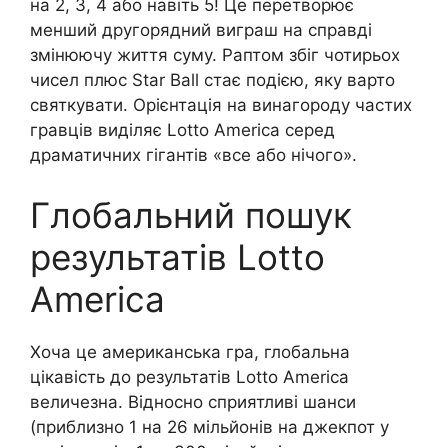
на 2, 3, 4 або навіть 5! Це перетворює
менший другорядний виграш на справді
змінюючу життя суму. Раптом збіг чотирьох
чисел плюс Star Ball стає подією, яку варто
святкувати. Орієнтація на винагороду частих
гравців виділяє Lotto America серед
драматичних гігантів «все або нічого».
Глобальний пошук
результатів Lotto
America
Хоча це американська гра, глобальна
цікавість до результатів Lotto America
величезна. Відносно сприятливі шанси
(приблизно 1 на 26 мільйонів на джекпот у