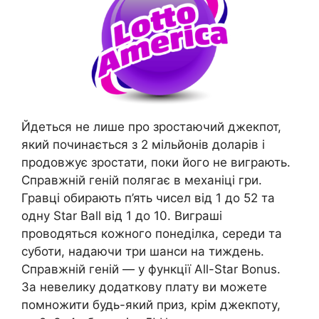
Йдеться не лише про зростаючий джекпот,
який починається з 2 мільйонів доларів і
продовжує зростати, поки його не виграють.
Справжній геній полягає в механіці гри.
Гравці обирають п’ять чисел від 1 до 52 та
одну Star Ball від 1 до 10. Виграші
проводяться кожного понеділка, середи та
суботи, надаючи три шанси на тиждень.
Справжній геній — у функції All-Star Bonus.
За невелику додаткову плату ви можете
помножити будь-який приз, крім джекпоту,