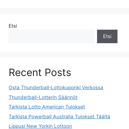
Etsi
Etsi
Recent Posts
Osta Thunderball‑Lottokuponki Verkossa
Thunderball-Lotterin Säännöt
Tarkista Lotto American Tulokset
Tarkista Powerball Australia Tulokset Täältä
Lippusi New Yorkin Lottoon