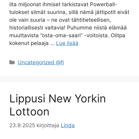
ilta miljoonat ihmiset tarkistavat Powerball-
tulokset silmät suurina, sillä nämä jättipotit eivät
ole vain suuria – ne ovat tähtitieteellisen,
historiallisesti valtavia! Puhumme niistä elämää
muuttavista ”osta-oma-saari” -voitoista. Olitpa
kokenut pelaaja …
Lue lisää
Kategoriat
Uncategorized @fi
Lippusi New Yorkin
Lottoon
23.9.2025
kirjoittaja
Linda