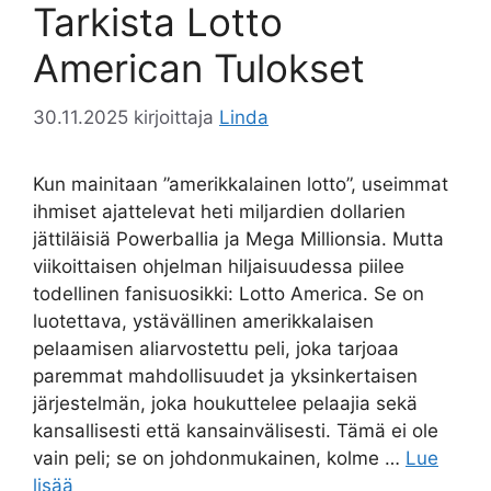
Tarkista Lotto
American Tulokset
30.11.2025
kirjoittaja
Linda
Kun mainitaan ”amerikkalainen lotto”, useimmat
ihmiset ajattelevat heti miljardien dollarien
jättiläisiä Powerballia ja Mega Millionsia. Mutta
viikoittaisen ohjelman hiljaisuudessa piilee
todellinen fanisuosikki: Lotto America. Se on
luotettava, ystävällinen amerikkalaisen
pelaamisen aliarvostettu peli, joka tarjoaa
paremmat mahdollisuudet ja yksinkertaisen
järjestelmän, joka houkuttelee pelaajia sekä
kansallisesti että kansainvälisesti. Tämä ei ole
vain peli; se on johdonmukainen, kolme …
Lue
lisää