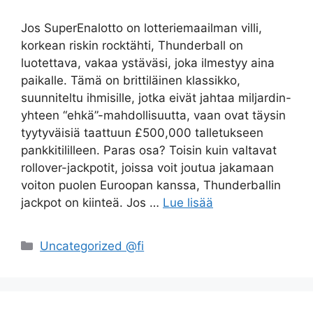
Jos SuperEnalotto on lotteriemaailman villi,
korkean riskin rocktähti, Thunderball on
luotettava, vakaa ystäväsi, joka ilmestyy aina
paikalle. Tämä on brittiläinen klassikko,
suunniteltu ihmisille, jotka eivät jahtaa miljardin-
yhteen “ehkä”-mahdollisuutta, vaan ovat täysin
tyytyväisiä taattuun £500,000 talletukseen
pankkitililleen. Paras osa? Toisin kuin valtavat
rollover-jackpotit, joissa voit joutua jakamaan
voiton puolen Euroopan kanssa, Thunderballin
jackpot on kiinteä. Jos …
Lue lisää
Kategoriat
Uncategorized @fi