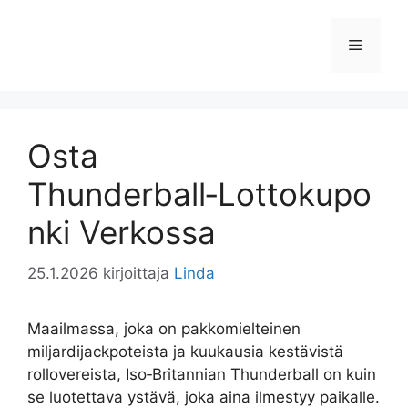
Siirry
sisältöön
Valikko
Osta
Thunderball‑Lottokupo
nki Verkossa
25.1.2026
kirjoittaja
Linda
Maailmassa, joka on pakkomielteinen
miljardijackpoteista ja kuukausia kestävistä
rollovereista, Iso‑Britannian Thunderball on kuin
se luotettava ystävä, joka aina ilmestyy paikalle.