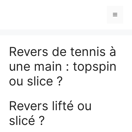
Aller
au
Menu
contenu
Revers de tennis à
une main : topspin
ou slice ?
Revers lifté ou
slicé ?