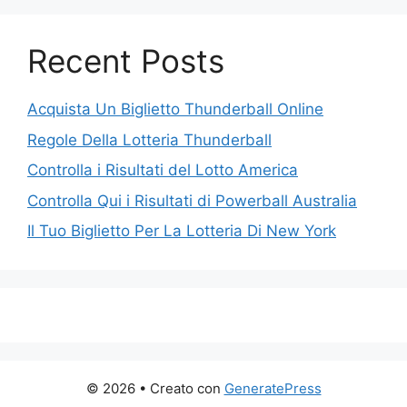
Recent Posts
Acquista Un Biglietto Thunderball Online
Regole Della Lotteria Thunderball
Controlla i Risultati del Lotto America
Controlla Qui i Risultati di Powerball Australia
Il Tuo Biglietto Per La Lotteria Di New York
© 2026
• Creato con
GeneratePress