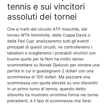
tennis e sui vincitori
assoluti dei tornei
Che si tratti del circuito ATP maschile, del
torneo WTA femminile, della Coppa Davis o
della Fed Cup: analizzeremo tutti gli eventi
principali di questi circuiti, ne controlleremo i
tabelloni e sceglieremo i probabili vincitori con
buone quote per te.Non ha molto senso
scommettere su Novak Djokovic per vincere una
partita in cui si guadagnano 2 dollari con una
scommessa di 100 dollari. Ma piazzare una
scommessa con quote elevate su uno sfavorito
in un primo turno di tennis, quando detto
sfavorito ha mostrato un’ottima forma nei tornei
precedenti, è il tipo di scommessa che farei.