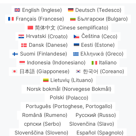
English
(
Inglese
)
Deutsch
(
Tedesco
)
Français
(
Francese
)
Български
(
Bulgaro
)
简体中文
(
Cinese semplificato
)
Hrvatski
(
Croato
)
Čeština
(
Ceco
)
Dansk
(
Danese
)
Eesti
(
Estone
)
Suomi
(
Finlandese
)
Ελληνικά
(
Greco
)
Indonesia
(
Indonesiano
)
Italiano
日本語
(
Giapponese
)
한국어
(
Coreano
)
Lietuvių
(
Lituano
)
Norsk bokmål
(
Norvegese Bokmål
)
Polski
(
Polacco
)
Português
(
Portoghese, Portogallo
)
Română
(
Rumeno
)
Русский
(
Russo
)
српски
(
Serbo
)
Slovenčina
(
Slavo
)
Slovenščina
(
Sloveno
)
Español
(
Spagnolo
)