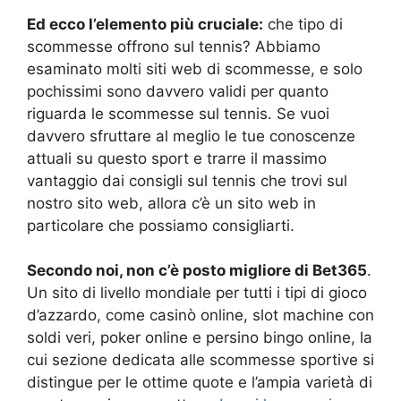
Ed ecco l’elemento più cruciale:
che tipo di
scommesse offrono sul tennis? Abbiamo
esaminato molti siti web di scommesse, e solo
pochissimi sono davvero validi per quanto
riguarda le scommesse sul tennis. Se vuoi
davvero sfruttare al meglio le tue conoscenze
attuali su questo sport e trarre il massimo
vantaggio dai consigli sul tennis che trovi sul
nostro sito web, allora c’è un sito web in
particolare che possiamo consigliarti.
Secondo noi, non c’è posto migliore di Bet365
.
Un sito di livello mondiale per tutti i tipi di gioco
d’azzardo, come casinò online, slot machine con
soldi veri, poker online e persino bingo online, la
cui sezione dedicata alle scommesse sportive si
distingue per le ottime quote e l’ampia varietà di