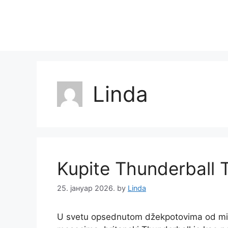
Skip
to
content
Linda
Kupite Thunderball T
25. јануар 2026.
by
Linda
U svetu opsednutom džekpotovima od milija