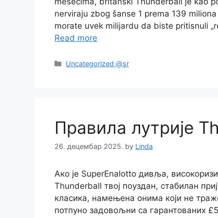
mesecima, britanski Thunderball je kao pou
nerviraju zbog šanse 1 prema 139 miliona u
morate uvek milijardu da biste pritisnuli
Read more
Categories
Uncategorized @sr
Правила лутрије Th
26. децембар 2025.
by
Linda
Ако је SuperEnalotto дивља, високоризи
Thunderball твој поуздан, стабилан приј
класика, намењена онима који не траж
потпуно задовољни са гарантованих £