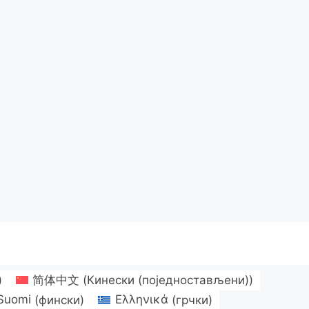
)
简体中文
(
Кинески (поједностављени)
)
Suomi
(
фински
)
Ελληνικά
(
грчки
)