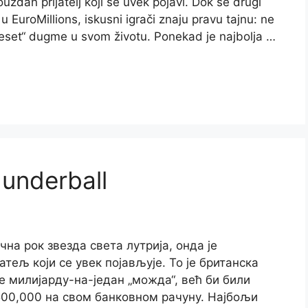
zdan prijatelj koji se uvek pojavi. Dok se drugi
 EuroMillions, iskusni igrači znaju pravu tajnu: ne
 „reset“ dugme u svom životu. Ponekad je najbolja …
underball
чна рок звезда света лутрија, онда је
атељ који се увек појављује. То је британска
е милијарду-на-један „можда“, већ би били
500,000 на свом банковном рачуну. Најбољи