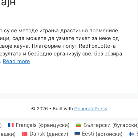
ајн
ко су се методе играња драстично промениле.
ици, сада можете да узмете тикет за неке од
 своје кауча. Платформе попут RedFoxLotto-а
зултата и безбедно организују све, без обзира
…
Read more
© 2026
• Built with
GeneratePress
и
)
Français
(
француски
)
Български
(
бугарски
чешки
)
Dansk
(
дански
)
Eesti
(
естонски
)