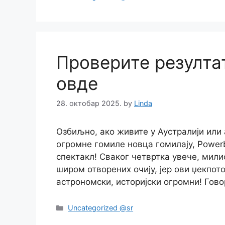
Проверите резултат
овде
28. октобар 2025.
by
Linda
Озбиљно, ако живите у Аустралији или 
огромне гомиле новца гомилају, Powerba
спектакл! Сваког четвртка увече, мили
широм отворених очију, јер ови џекпото
астрономски, историјски огромни! Гов
Categories
Uncategorized @sr