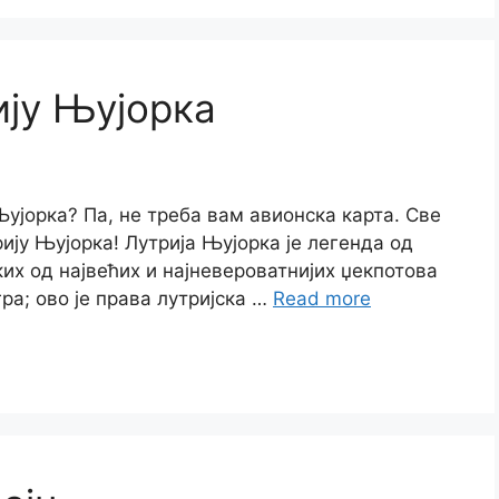
ију Њујорка
ујорка? Па, не треба вам авионска карта. Све
рију Њујорка! Лутрија Њујорка је легенда од
ких од највећих и најневероватнијих џекпотова
гра; ово је права лутријска …
Read more