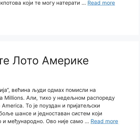
екпотова који те могу натерати …
Read more
те Лото Америке
ија“, већина људи одмах помисли на
a Millions. Али, тихо у недељном распореду
 America. То је поуздан и пријатељски
 боље шансе и једноставан систем који
о и међународно. Ово није само …
Read more