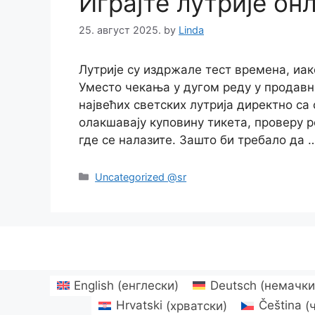
Играјте лутрије онл
25. август 2025.
by
Linda
Лутрије су издржале тест времена, иа
Уместо чекања у дугом реду у продавн
највећих светских лутрија директно са
олакшавају куповину тикета, проверу ре
где се налазите. Зашто би требало да 
Categories
Uncategorized @sr
English
(
енглески
)
Deutsch
(
немачк
Hrvatski
(
хрватски
)
Čeština
(