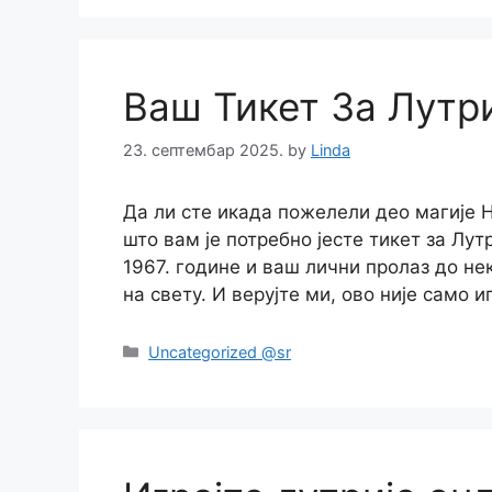
Ваш Тикет За Лутр
23. септембар 2025.
by
Linda
Да ли сте икада пожелели део магије Њ
што вам је потребно јесте тикет за Лут
1967. године и ваш лични пролаз до не
на свету. И верујте ми, ово није само и
Categories
Uncategorized @sr