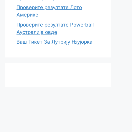
Проверите резултате Лото
Америке
Проверите резултате Powerball
Аустралија овде
Ваш Тикет За Лутрију Њујорка