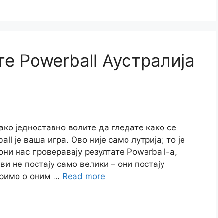
е Powerball Аустралија
ако једноставно волите да гледате како се
ll је ваша игра. Ово није само лутрија; то је
они нас проверавају резултате Powerball-а,
ви не постају само велики – они постају
оримо о оним …
Read more