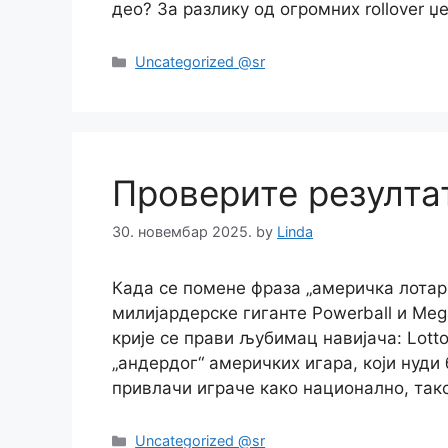
део? За разлику од огромних rollover џ
Categories
Uncategorized @sr
Проверите резулта
30. новембар 2025.
by
Linda
Када се помене фраза „америчка лотар
милијардерске гиганте Powerball и Meg
крије се прави љубимац навијача: Lotto
„андердог“ америчких игара, који нуди
привлачи играче како национално, так
Categories
Uncategorized @sr