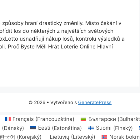
e způsoby hraní drasticky změnily. Místo čekání v
řídit los do některých z největších světových
FoxLotto usnadňují nákup losů, kontrolu výsledků a
li. Proč Byste Měli Hrát Loterie Online Hlavní
© 2026
• Vytvořeno s
GeneratePress
Français
(
Francouzština
)
Български
(
Bulharšt
k
(
Dánský
)
Eesti
(
Estonština
)
Suomi
(
Finský
)
한국어
(
Korejský
)
Lietuvių
(
Litevský
)
Norsk bokm