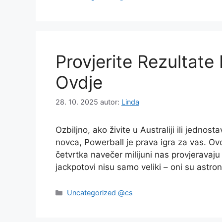
Provjerite Rezultate
Ovdje
28. 10. 2025
autor:
Linda
Ozbiljno, ako živite u Australiji ili jedno
novca, Powerball je prava igra za vas. Ovo 
četvrtka navečer milijuni nas provjeravaju 
jackpotovi nisu samo veliki – oni su ast
Rubriky
Uncategorized @cs