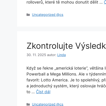
rolloverů, které tě mohou donutit dělit …
Č
Rubriky
Uncategorized @cs
Zkontrolujte Výsled
30. 11. 2025
autor:
Linda
Když se řekne „americká loterie“, většina 
Powerball a Mega Millions. Ale v týdenní
favorit: Lotto America. Je to spolehlivý, p
a jednoduchý systém, který oslovuje hráče
to …
Číst dál
Rubriky
Uncategorized @cs