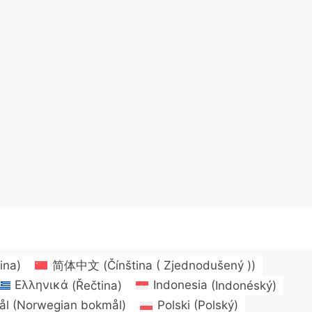
ina
)
简体中文
(
Čínština ( Zjednodušený )
)
Ελληνικά
(
Řečtina
)
Indonesia
(
Indonéský
)
ål
(
Norwegian bokmål
)
Polski
(
Polský
)