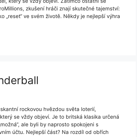
tel, který se vždy objeví. Zatímco ostatní se
roMillions, zkušení hráči znají skutečné tajemství:
tko „reset“ ve svém životě. Někdy je nejlepší výhra
nderball
skantní rockovou hvězdou světa loterií,
, který se vždy objeví. Je to britská klasika určená
 „možná“, ale byli by naprosto spokojeni s
m účtu. Nejlepší část? Na rozdíl od obřích