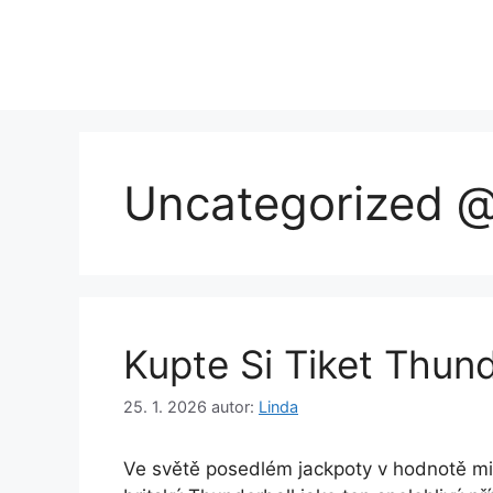
Přeskočit
na
obsah
Uncategorized 
Kupte Si Tiket Thund
25. 1. 2026
autor:
Linda
Ve světě posedlém jackpoty v hodnotě mili