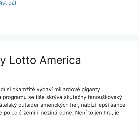
íst dál
ky Lotto America
lidí si okamžitě vybaví miliardové giganty
m programu se tiše skrývá skutečný fanouškovský
řátelský outsider amerických her, nabízí lepší šance
 po celé zemi i mezinárodně. Není to jen hra; je