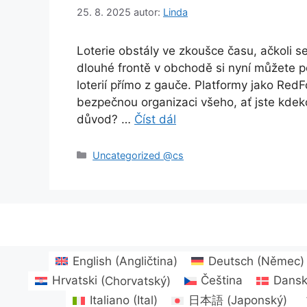
25. 8. 2025
autor:
Linda
Loterie obstály ve zkoušce času, ačkoli s
dlouhé frontě v obchodě si nyní můžete po
loterií přímo z gauče. Platformy jako Red
bezpečnou organizaci všeho, ať jste kdeko
důvod? …
Číst dál
Rubriky
Uncategorized @cs
English
(
Angličtina
)
Deutsch
(
Němec
)
Hrvatski
(
Chorvatský
)
Čeština
Dans
Italiano
(
Ital
)
日本語
(
Japonský
)