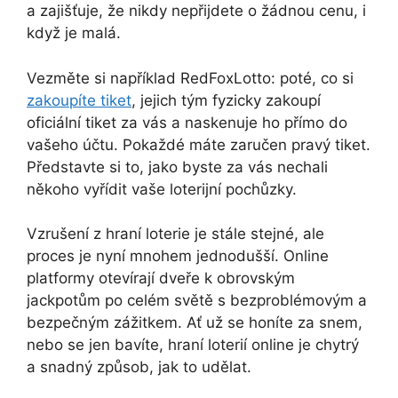
a zajišťuje, že nikdy nepřijdete o žádnou cenu, i
když je malá.
Vezměte si například RedFoxLotto: poté, co si
zakoupíte tiket
, jejich tým fyzicky zakoupí
oficiální tiket za vás a naskenuje ho přímo do
vašeho účtu. Pokaždé máte zaručen pravý tiket.
Představte si to, jako byste za vás nechali
někoho vyřídit vaše loterijní pochůzky.
Vzrušení z hraní loterie je stále stejné, ale
proces je nyní mnohem jednodušší. Online
platformy otevírají dveře k obrovským
jackpotům po celém světě s bezproblémovým a
bezpečným zážitkem. Ať už se honíte za snem,
nebo se jen bavíte, hraní loterií online je chytrý
a snadný způsob, jak to udělat.