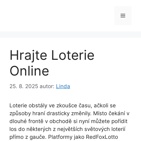
Přeskočit
na
Menu
obsah
Hrajte Loterie
Online
25. 8. 2025
autor:
Linda
Loterie obstály ve zkoušce času, ačkoli se
způsoby hraní drasticky změnily. Místo čekání v
dlouhé frontě v obchodě si nyní můžete pořídit
los do některých z největších světových loterií
přímo z gauče. Platformy jako RedFoxLotto